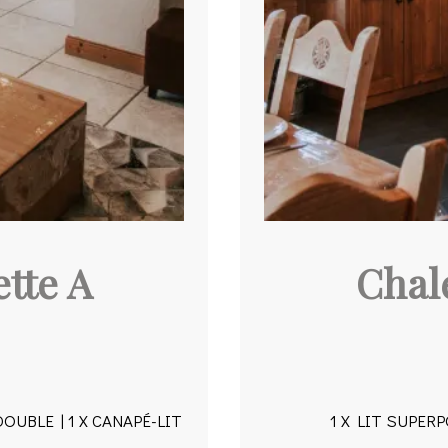
ette A
Chale
DOUBLE | 1 X CANAPÉ-LIT
1 X LIT SUPERP