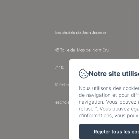
Les chalets de Jean Jeanne
45 Taille de Mas de Nant Cru
74110 - Morzine
Notre site utili
Téléphone: 06 26 57 49 18
Nous utilisons des cookie
de navigation et pour dif
navigation. Vous pouvez 
leschaletsdejeanjeanne@orange.fr
refuser". Vous pouvez éga
d'informations, vous pouv
Rejeter tous les co