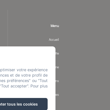
Menu
Accueil
Chalets la Bornette
Chalet Catherine
optimiser votre expérience
nces et de votre profil de
mes préférences" ou "Tout
Les environs
"Tout accepter". Pour plus
Infos pratiques
ter tous les cookies