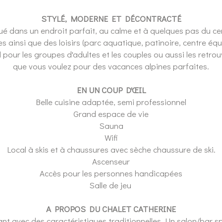
STYLÉ, MODERNE ET DÉCONTRACTÉ
tué dans un endroit parfait, au calme et à quelques pas du ce
ainsi que des loisirs (parc aquatique, patinoire, centre éq
pour les groupes d'adultes et les couples ou aussi les retrouva
que vous voulez pour des vacances alpines parfaites.
EN UN COUP D'ŒIL
Belle cuisine adaptée, semi professionnel
Grand espace de vie
Sauna
Wifi
Local à skis et à chaussures avec sèche chaussure de ski.
Ascenseur
Accès pour les personnes handicapées
Salle de jeu
A PROPOS DU CHALET CATHERINE
ant avec des caractéristiques traditionnelles. Un salon/bar 