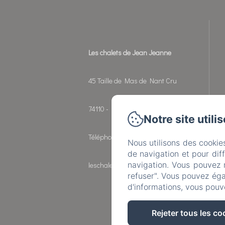
Les chalets de Jean Jeanne
45 Taille de Mas de Nant Cru
74110 - Morzine
Notre site utili
Téléphone: 06 26 57 49 18
Nous utilisons des cookie
de navigation et pour dif
navigation. Vous pouvez 
leschaletsdejeanjeanne@orange.fr
refuser". Vous pouvez éga
d'informations, vous pouv
Rejeter tous les co