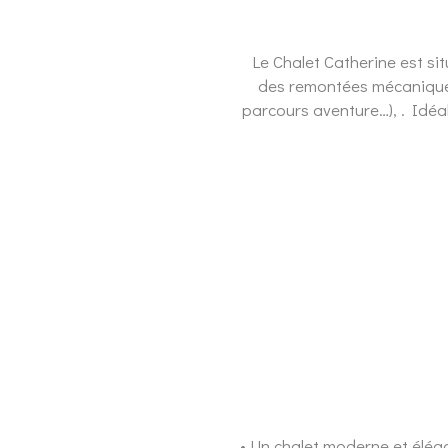
Le Chalet Catherine est si
des remontées mécaniques 
parcours aventure…), . Idéal 
• Un chalet moderne et élég