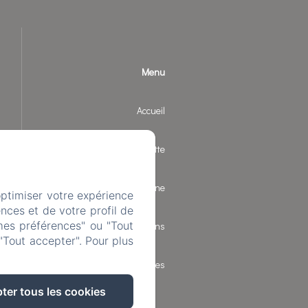
Menu
Accueil
Chalets la Bornette
Chalet Catherine
optimiser votre expérience
nces et de votre profil de
mes préférences" ou "Tout
Les environs
"Tout accepter". Pour plus
Infos pratiques
ter tous les cookies