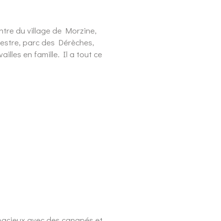
ntre du village de Morzine,
uestre, parc des Dérèches,
illes en famille. Il a tout ce
spacieux avec des canapés et