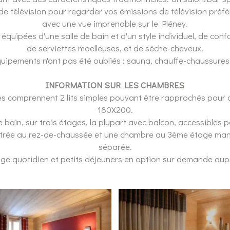
de télévision pour regarder vos émissions de télévision préf
avec une vue imprenable sur le Pléney.
quipées d'une salle de bain et d'un style individuel, de confor
de serviettes moelleuses, et de sèche-cheveux.
uipements n'ont pas été oubliés : sauna, chauffe-chaussures,
INFORMATION SUR LES CHAMBRES
 comprennent 2 lits simples pouvant être rapprochés pour de
180X200.
 bain, sur trois étages, la plupart avec balcon, accessibles p
ntrée au rez-de-chaussée et une chambre au 3ème étage man
séparée.
age quotidien et petits déjeuners en option sur demande aupr